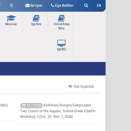
İletişim
Ege Rehber
EN
Mezunlar
Ege Ders
Online Kitap
Satış
Ege SSO
Tüm Duyurular
NALI
Konferans/Kongre/Sempozyum :
16 7 2026
Two Coasts of the Aegean, Turkish-Greek ILD&PH
Workshop 3 (Oct. 29 - Nov. 1, 2026)
Next